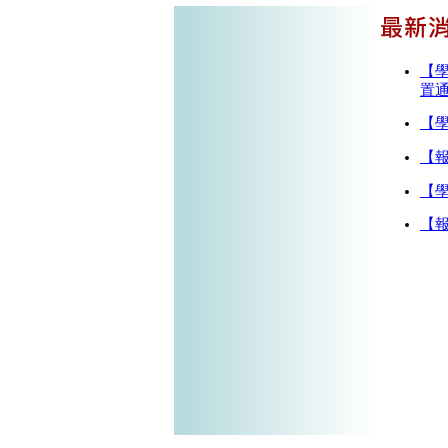
【學
置
【
【
【
【報